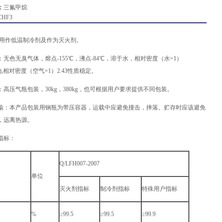
：
三氟甲烷
CHF3
 用作低温制冷剂及作为灭火剂。
无色无臭气体，熔点-155℃，沸点-84℃，溶于水，相对密度（水=1）
80℃),相对密度（空气=1）2.43性质稳定。
高压气瓶包装，30kg，380kg，也可根据用户要求提供不同包装。
输：本产品包装用钢瓶为带压容器，运载中应避免撞击，摔落。贮存时应该避免
，远离热源。
指标：
Q/LFH007-2007
单位
灭火剂指标
制冷剂指标
特殊用户指标
%
≥99.5
≥99.5
≥99.9