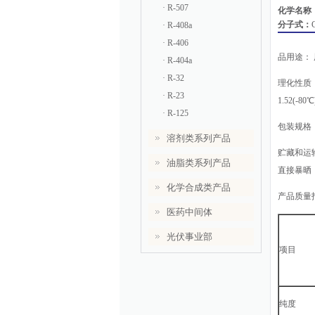
· R-507
化学名称
分子式：
· R-408a
· R-406
品用途：
· R-404a
· R-32
理化性质：
· R-23
1.52(-
· R-125
包装规格：
溶剂类系列产品
贮藏和运
油脂类系列产品
直接暴晒
化学合成类产品
产品质量
医药中间体
光伏事业部
项目
纯度