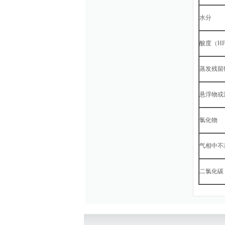
水分
酸度（H
蒸发残留
悬浮物或
氯化物
气相中不
二氯化碳