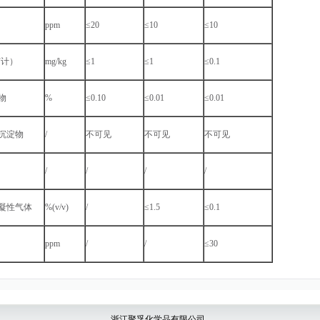
ppm
≤20
≤10
≤10
F计）
mg/kg
≤1
≤1
≤0.1
物
%
≤0.10
≤0.01
≤0.01
沉淀物
/
不可见
不可见
不可见
/
/
/
/
凝性气体
%(v/v)
/
≤1.5
≤0.1
ppm
/
/
≤30
浙江聚孚化学品有限公司