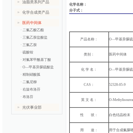
油脂类系列产品
化学名称：
分子式：
化学合成类产品
医药中间体
· 二氟乙酸乙酯
· 三氟乙胺盐酸盐
产品名称：
O—甲基异脲
· 三氟乙胺
· 硫酸铵
类别：
医药中间体
· 对氟苯甲酰基丁酸
· O—甲基异脲硫酸盐
化 学 名：
O—甲基异脲
· 精制硝酸胍
· 二氟尼柳
CAS：
52328-05-9
· 右旋布洛芬
· 布洛芬
英 文 名：
O-Methylisourea
光伏事业部
性 状：
白色结晶粉末
用 途：
用于合成氟脲