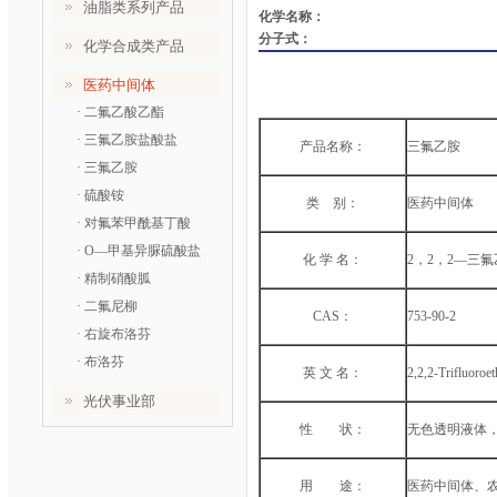
油脂类系列产品
化学名称：
分子式：
化学合成类产品
医药中间体
· 二氟乙酸乙酯
· 三氟乙胺盐酸盐
产品名称：
三氟乙胺
· 三氟乙胺
· 硫酸铵
类 别：
医药中间体
· 对氟苯甲酰基丁酸
· O—甲基异脲硫酸盐
化 学 名：
2，2，2—三
· 精制硝酸胍
· 二氟尼柳
CAS：
753-90-2
· 右旋布洛芬
· 布洛芬
英 文 名：
2,2,2-Trifluoroe
光伏事业部
性 状：
无色透明液体
用 途：
医药中间体、