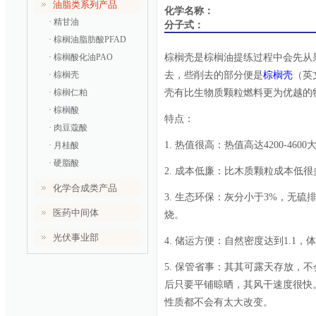
油脂类系列产品
化学名称：
· 精甘油
分子式：
· 棕榈油脂肪酸PFAD
棕榈壳是棕榈油提练过程中会先从
· 棕榈酸化油PAO
去，些削去的部分便是
棕榈壳
（英文
· 棕榈壳
壳有比生物质颗粒燃料更为优越的
· 棕榈仁粕
· 棕榈酸
特点：
· 肉豆蔻酸
1. 热值很高：热值高达4200-4600大
· 月桂酸
· 硬脂酸
2. 成本低廉：比木质颗粒成本低很
化学合成类产品
3. 生态环保：灰分小于3%，无
医药中间体
烧。
光伏事业部
4. 储运方便：自然密度达到1.1
5. 保管省事：其其可露天存放，
后只要平铺晾晒，其风干速度很快。
性质都不会有太大改变。