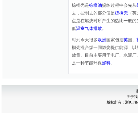
棕榈壳是
棕榈油
提练过程中会先从
去，些削去的部分便是
棕榈壳
（英文
点是在燃烧时所产生的热比一般的
低
温室气体排放
。
时到今天很多
欧洲
国家包括
英
国、
榈壳混合煤一同燃烧提供能源，以
放量。目前主要用于电厂、水泥厂
是一种节能环保
燃料
。
关于我
版权所有：
浙ICP备